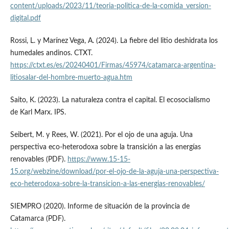
content/uploads/2023/11/teoria-politica-de-la-comida_version-
digital.pdf
Rossi, L. y Marínez Vega, A. (2024). La fiebre del litio deshidrata los
humedales andinos. CTXT.
https://ctxt.es/es/20240401/Firmas/45974/catamarca-argentina-
litiosalar-del-hombre-muerto-agua.htm
Saito, K. (2023). La naturaleza contra el capital. El ecosocialismo
de Karl Marx. IPS.
Seibert, M. y Rees, W. (2021). Por el ojo de una aguja. Una
perspectiva eco-heterodoxa sobre la transición a las energías
renovables (PDF).
https://www.15-15-
15.org/webzine/download/por-el-ojo-de-la-aguja-una-perspectiva-
eco-heterodoxa-sobre-la-transicion-a-las-energias-renovables/
SIEMPRO (2020). Informe de situación de la provincia de
Catamarca (PDF).