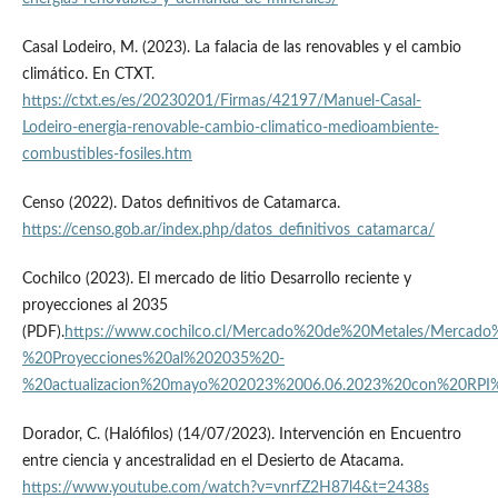
Casal Lodeiro, M. (2023). La falacia de las renovables y el cambio
climático. En CTXT.
https://ctxt.es/es/20230201/Firmas/42197/Manuel-Casal-
Lodeiro-energia-renovable-cambio-climatico-medioambiente-
combustibles-fosiles.htm
Censo (2022). Datos definitivos de Catamarca.
https://censo.gob.ar/index.php/datos_definitivos_catamarca/
Cochilco (2023). El mercado de litio Desarrollo reciente y
proyecciones al 2035
(PDF).
https://www.cochilco.cl/Mercado%20de%20Metales/Mercado
%20Proyecciones%20al%202035%20-
%20actualizacion%20mayo%202023%2006.06.2023%20con%20RPI
Dorador, C. (Halófilos) (14/07/2023). Intervención en Encuentro
entre ciencia y ancestralidad en el Desierto de Atacama.
https://www.youtube.com/watch?v=vnrfZ2H87l4&t=2438s