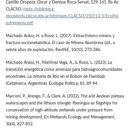
Castillo Oropeza, Óscar y Denisse Roca-Servat, 129-161. Bs As:
CLACSO.
https://biblioteca-
repositorio.clacso.edu.ar/bitstream/CLACSO/250113/3/EcoPol-
sufrimiento.pdf
Machado Aráoz, H. y Rossi, L. (2017). Extractivismo minero y
fractura sociometabólica. El caso de Minera Alumbrera Ltd., a
veinte años de explotación. RevIISE, 10(10), 273-286.
Machado Aráoz, H., Martínez Vega, A., & Rossi, L. (2023). La
transición energética como amenaza para hidroagrocomunidades
ancestrales. La minería de litio en el Bolsón de Fiambalá
(Catamarca, Argentina). Ecología Política, 65, 89-94.
Marconi, P., Arengo, F., & Clark, A. (2022). The arid Andean plateau
waterscapes and the lithium triangle: flamingos as flagships for
conservation of high-altitude wetlands under pressure from
mining development. En Wetlands Ecology and Management,
30(4), 827-852.