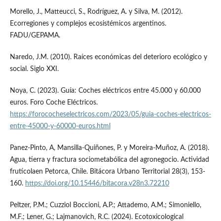
Morello, J., Matteucci, S., Rodríguez, A. y Silva, M. (2012).
Ecorregiones y complejos ecosistémicos argentinos.
FADU/GEPAMA.
Naredo, J.M. (2010). Raíces económicas del deterioro ecológico y
social. Siglo XXI.
Noya, C. (2023). Guía: Coches eléctricos entre 45.000 y 60.000
euros. Foro Coche Eléctricos.
https://forococheselectricos.com/2023/05/guia-coches-electricos-
entre-45000-y-60000-euros.html
Panez-Pinto, A, Mansilla-Quiñones, P. y Moreira-Muñoz, A. (2018).
Agua, tierra y fractura sociometabólica del agronegocio. Actividad
frutícolaen Petorca, Chile. Bitácora Urbano Territorial 28(3), 153-
160.
https://doi.org/10.15446/bitacora.v28n3.72210
Peltzer, P.M.; Cuzziol Boccioni, A.P.; Attademo, A.M.; Simoniello,
M.F.; Lener, G.; Lajmanovich, R.C. (2024). Ecotoxicological