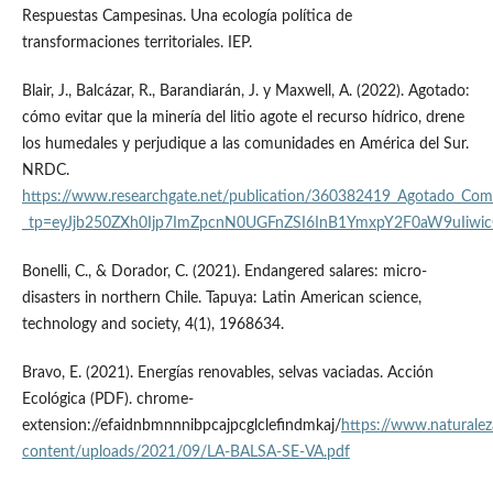
Respuestas Campesinas. Una ecología política de
transformaciones territoriales. IEP.
Blair, J., Balcázar, R., Barandiarán, J. y Maxwell, A. (2022). Agotado:
cómo evitar que la minería del litio agote el recurso hídrico, drene
los humedales y perjudique a las comunidades en América del Sur.
NRDC.
https://www.researchgate.net/publication/360382419_Agotado_Co
_tp=eyJjb250ZXh0Ijp7ImZpcnN0UGFnZSI6InB1YmxpY2F0aW9uIiwi
Bonelli, C., & Dorador, C. (2021). Endangered salares: micro-
disasters in northern Chile. Tapuya: Latin American science,
technology and society, 4(1), 1968634.
Bravo, E. (2021). Energías renovables, selvas vaciadas. Acción
Ecológica (PDF). chrome-
extension://efaidnbmnnnibpcajpcglclefindmkaj/
https://www.naturale
content/uploads/2021/09/LA-BALSA-SE-VA.pdf