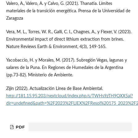
Valero, A., Valero, A. y Calvo, G. (2021). Thanatia. Límites
materiales de la transición energética. Prensa de la Universidad de
Zaragoza
Vera, M. L., Torres, W. R., Galli, C. I., Chagnes, A., y Flexer, V. (2023).
Environmental impact of direct lithium extraction from brines.
Nature Reviews Earth & Environment, 4(3), 149-165.
Yacobaccio, H. y Morales, M. (2017). Subregión Vegas, lagunas y
salares de la Puna. En Regiones de Humedales de la Argentina
(pp.73-82). Ministerio de Ambiente.
Zijin (2022). Actualización Línea de Base Ambiental.
http://181.15.95.203/nextcloud/index.php/s/TWHs9zTH9QXX5ai?
dir=undefined&path=%2F2023%2FLIEX%2FResol%20175_2023%2F2
PDF