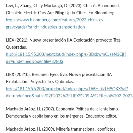
Lew, L., Zhang, Ch. y Murtaugh, D. (2023). China’s Abandoned,
Obsolete Electric Cars Are Piling Up in Cities. En Bloomberg.
https://www.bloomberg.com/features/2023-china-ev-
graveyards/?srnd=industries-transportation
LIEX (2021). Nueva presentación IIA Explotación proyecto Tres
Quebradas.
http://181.15.95.203/nextcloud/index.php/s/BBxbwmCJaaN3Cjf?
dir=undefined&openfile=32803
LIEX (2021b). Resumen Ejecutivo. Nueva presentación IIA
Explotación. Proyecto Tres Qubradas.
http://181.15.95.203/nextcloud/index.php/s/TWHs9zTH9QXX5ai?
dir=undefined&path=%2F2022%2FLIEX%20S.A%2FResol%202_2022&
Machado Aráoz, H. (2007). Economía Política del clientelismo.
Democracia y capitalismo en los márgenes. Encuentro editor.
Machado Aráoz, H. (2009). Minería transnacional, conflictos