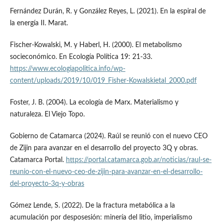
Fernández Durán, R. y González Reyes, L. (2021). En la espiral de
la energía II. Marat.
Fischer-Kowalski, M. y Haberl, H. (2000). El metabolismo
socieconómico. En Ecología Política 19: 21-33.
https://www.ecologiapolitica.info/wp-
content/uploads/2019/10/019_Fisher-Kowalskietal_2000.pdf
Foster, J. B. (2004). La ecología de Marx. Materialismo y
naturaleza. El Viejo Topo.
Gobierno de Catamarca (2024). Raúl se reunió con el nuevo CEO
de Zijin para avanzar en el desarrollo del proyecto 3Q y obras.
Catamarca Portal.
https://portal.catamarca.gob.ar/noticias/raul-se-
reunio-con-el-nuevo-ceo-de-zijin-para-avanzar-en-el-desarrollo-
del-proyecto-3q-y-obras
Gómez Lende, S. (2022). De la fractura metabólica a la
acumulación por desposesión: minería del litio, imperialismo